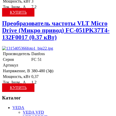
Мощность, кВт
3
Ток, Iном., А
7,2
КУПИТЬ
Преобразователь частоты VLT Micro
Drive (Микро привод) FC-051PK37T4-
132F0017 (0.37 кВт)
Производитель
Danfoss
Серия
FC 51
Артикул
Напряжение, В
380-480 (3ф)
Мощность, кВт
0,37
Ток, Iном., А
1,2
КУПИТЬ
Каталог
VEDA
VEDA VFD