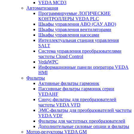
VEDA MCD3
Автоматизация
Программируемые ЛОГИЧЕСКИЕ
КОНТРОЛЛЕРЫ VEDA PLC
Шкафы управления АВО (САУ АВО)
Шкафы управления вентиляторами
Шкафы управления насосами
Интеллектуальная станция управления
SALT
Система управления преобразователями
частоты Cloud Control
VedaWPC
Информационные панели оператора VEDA
HMI
Фильтры
Активные фильтры гармоник
Пассивные фильтры гармоник серии
VEDAHF
Синус-фильтры для преобразователей
частоты VEDA VFD
ЭМС-фильтры для преобразователей частоты
VEDA VDF
Фильтры для частотных преобразователей
Дополнительные силовые опции и фильтры
Мотор-редукторы VEDA GM