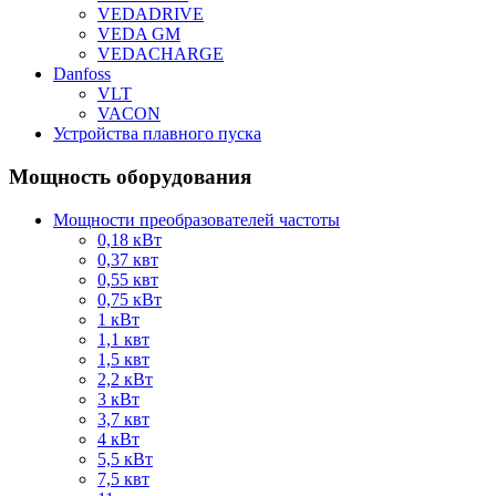
VEDADRIVE
VEDA GM
VEDACHARGE
Danfoss
VLT
VACON
Устройства плавного пуска
Мощность оборудования
Мощности преобразователей частоты
0,18 кВт
0,37 квт
0,55 квт
0,75 кВт
1 кВт
1,1 квт
1,5 квт
2,2 кВт
3 кВт
3,7 квт
4 кВт
5,5 кВт
7,5 квт