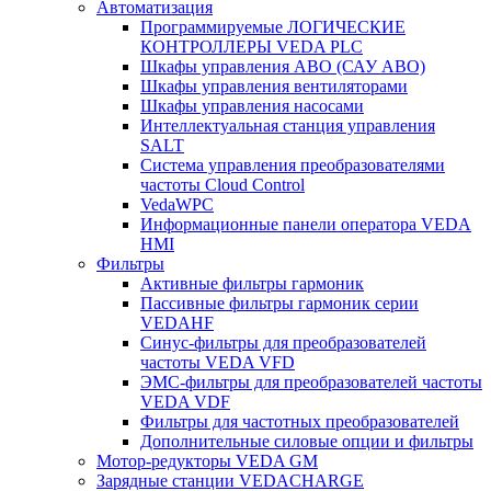
Автоматизация
Программируемые ЛОГИЧЕСКИЕ
КОНТРОЛЛЕРЫ VEDA PLC
Шкафы управления АВО (САУ АВО)
Шкафы управления вентиляторами
Шкафы управления насосами
Интеллектуальная станция управления
SALT
Система управления преобразователями
частоты Cloud Control
VedaWPC
Информационные панели оператора VEDA
HMI
Фильтры
Активные фильтры гармоник
Пассивные фильтры гармоник серии
VEDAHF
Синус-фильтры для преобразователей
частоты VEDA VFD
ЭМС-фильтры для преобразователей частоты
VEDA VDF
Фильтры для частотных преобразователей
Дополнительные силовые опции и фильтры
Мотор-редукторы VEDA GM
Зарядные станции VEDACHARGE