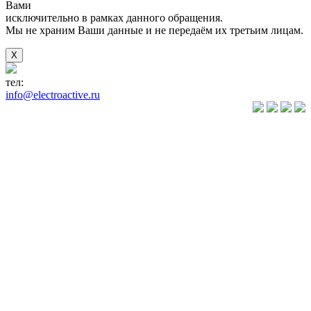
Вами
исключительно в рамках данного обращения.
Мы не храним Ваши данные и не передаём их третьим лицам.
X
тел:
+7(846) 922-89-05
info@electroactive.ru
КАТАЛОГ
Преобразователи
частоты VLT
Преобразователи
частоты
VACON
Преобразователи
частоты
VEDA VFD
Преобразователи
частоты