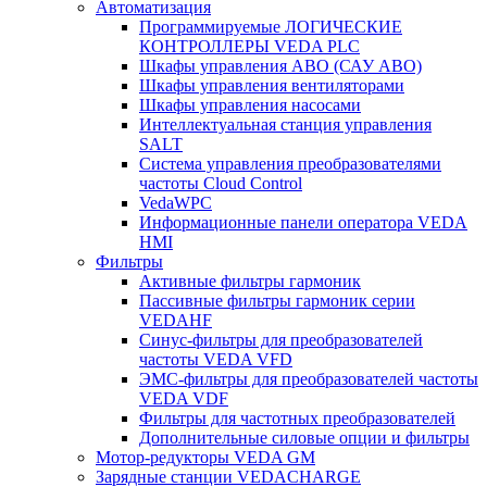
Автоматизация
Программируемые ЛОГИЧЕСКИЕ
КОНТРОЛЛЕРЫ VEDA PLC
Шкафы управления АВО (САУ АВО)
Шкафы управления вентиляторами
Шкафы управления насосами
Интеллектуальная станция управления
SALT
Система управления преобразователями
частоты Cloud Control
VedaWPC
Информационные панели оператора VEDA
HMI
Фильтры
Активные фильтры гармоник
Пассивные фильтры гармоник серии
VEDAHF
Синус-фильтры для преобразователей
частоты VEDA VFD
ЭМС-фильтры для преобразователей частоты
VEDA VDF
Фильтры для частотных преобразователей
Дополнительные силовые опции и фильтры
Мотор-редукторы VEDA GM
Зарядные станции VEDACHARGE