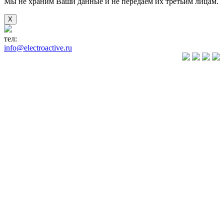
Мы не храним Ваши данные и не передаём их третьим лицам.
X
тел:
+7(846) 922-89-05
info@electroactive.ru
КАТАЛОГ
Преобразователи
частоты VLT
Преобразователи
частоты
VACON
Преобразователи
частоты
VEDA VFD
Преобразователи
частоты
VEDADRIVE
Устройства